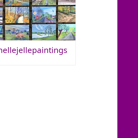
nellejellepaintings