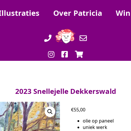
Illustraties
Over Patricia
Win
2023 Snellejelle Dekkerswald
€
55,00
olie op paneel
uniek werk