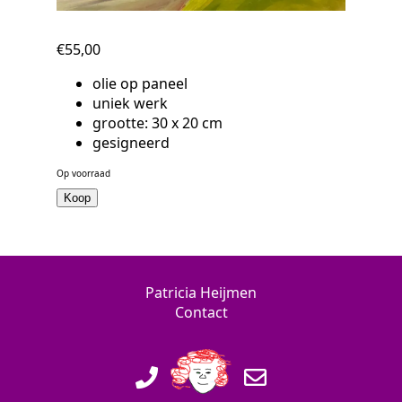
€
55,00
olie op paneel
uniek werk
grootte: 30 x 20 cm
gesigneerd
Op voorraad
2023
Koop
Snellejelle
Belvédère
Nijmegen
aantal
Patricia Heijmen
Contact